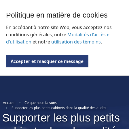
EN
Skip
Politique en matière de cookies
to
main
En accédant à notre site Web, vous acceptez nos
content
conditions générales, notre
Modalités d’accès et
d’utilisation
et notre
utilisation des témoins
.
Accepter et masquer ce message
Accueil
Ce que nous faisons
Supporter les plus petits cabinets dans la qualité des audits
Supporter les plus petits